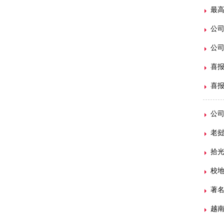
最
公
公
喜报
喜报
公
老
拾光
校地
著
越