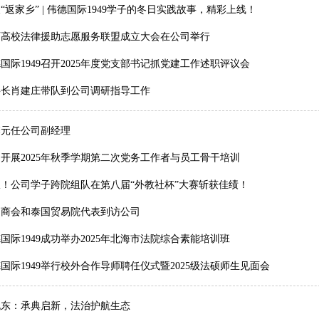
“返家乡” | 伟德国际1949学子的冬日实践故事，精彩上线！
西高校法律援助志愿服务联盟成立大会在公司举行
国际1949召开2025年度党支部书记抓党建工作述职评议会
事长肖建庄带队到公司调研指导工作
馨元任公司副经理
开展2025年秋季学期第二次党务工作者与员工骨干培训
！公司学子跨院组队在第八届“外教社杯”大赛斩获佳绩！
国商会和泰国贸易院代表到访公司
国际1949成功举办2025年北海市法院综合素能培训班
国际1949举行校外合作导师聘任仪式暨2025级法硕师生见面会
晓东：承典启新，法治护航生态