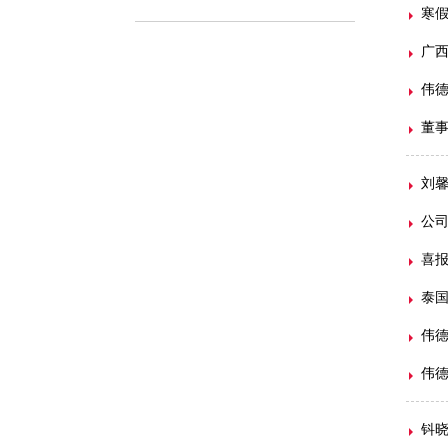
寒假
广
伟德
董
刘
公司
喜报
泰
伟德
伟德
钭