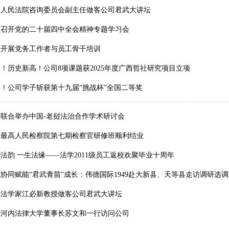
高人民法院咨询委员会副主任做客公司君武大讲坛
司召开党的二十届四中全会精神专题学习会
司开展党务工作者与员工骨干培训
！历史新高！公司8项课题获2025年度广西哲社研究项目立项
！公司学子斩获第十九届“挑战杯”全国二等奖
司联合举办中国-老挝法治合作学术研讨会
挝最高人民检察院第七期检察官研修班顺利结业
法韵 一生法缘——法学2011级员工返校欢聚毕业十周年
协同赋能“君武青苗”成长：伟德国际1949赴大新县、天等县走访调研选
名法学家江必新教授做客公司君武大讲坛
南河内法律大学董事长苏文和一行访问公司