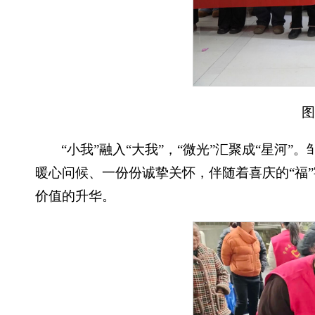
图
“小我”融入“大我”，“微光”汇聚成“星
暖心问候、一份份诚挚关怀，伴随着喜庆的“福
价值的升华。