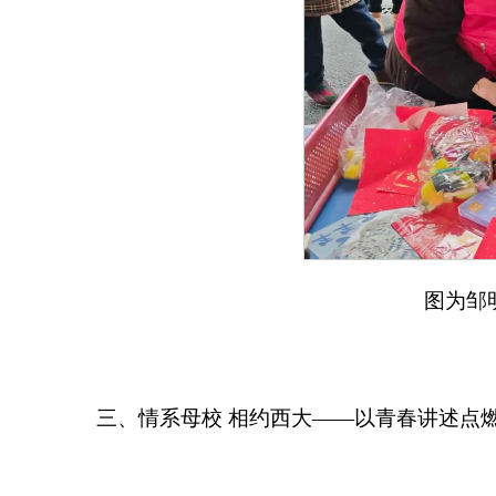
图为邹
三、情系母校 相约西大——以青春讲述点